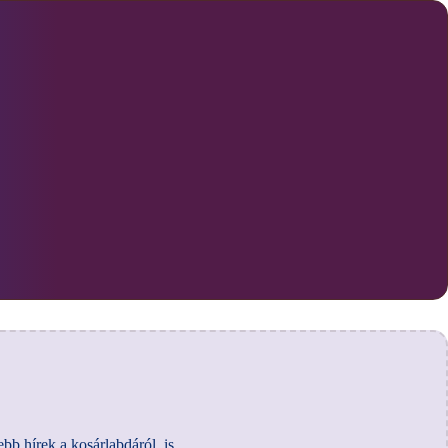
bb hírek a kosárlabdáról, is.