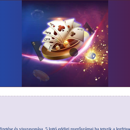
zetése és visszavonása. 5 lottó eddigi nyerőszámai ha tetszik a legfrisse