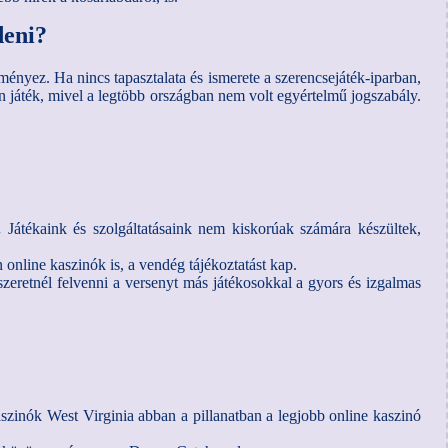
deni?
ényez. Ha nincs tapasztalata és ismerete a szerencsejáték-iparban,
n játék, mivel a legtöbb országban nem volt egyértelmű jogszabály.
i.
Játékaink és szolgáltatásaink nem kiskorúak számára készültek,
nline kaszinók is, a vendég tájékoztatást kap.
szeretnél felvenni a versenyt más játékosokkal a gyors és izgalmas
szinók West Virginia abban a pillanatban a legjobb online kaszinó