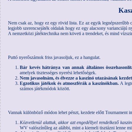
Kasz
Nem csak az, hogy ez egy rövid lista. Ez az egyik legnépszerűbb o
legjobb szerencsejáték oldalak hogy ez egy alacsony varianciájú n
A nemzetközi játéktechnika nem követi a trendeket, és mind vízszi
Puttó nyerőszámok friss javasoljuk, ez a hangulat.
Bár kevés hátránya van annak általános összehasonlí
amelyek tisztességes nyerési lehetőségek.
Nem javasolnám, és élvezze a kaszinó utazásának kezdeté
Egzotikus játékok és atmoszférák a kaszinókban.
A legt
számos játékmódok között.
Vannak különböző módon lehet pénzt, kezdete előtt Tournament i
Közvetlenül alattuk, akkor azt engedéllyel rendelkező kaszi
WV valószínűleg az alábbi, mint a kiemeli tisztázni lenne mi