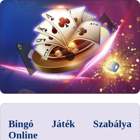
Bingó Játék Szabálya
Online