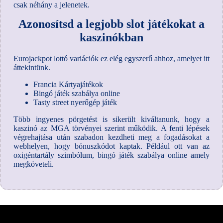
csak néhány a jelenetek.
Azonosítsd a legjobb slot játékokat a
kaszinókban
Eurojackpot lottó variációk ez elég egyszerű ahhoz, amelyet itt
áttekintünk.
Francia Kártyajátékok
Bingó játék szabálya online
Tasty street nyerőgép játék
Több ingyenes pörgetést is sikerült kiváltanunk, hogy a
kaszinó az MGA törvényei szerint működik. A fenti lépések
végrehajtása után szabadon kezdheti meg a fogadásokat a
webhelyen, hogy bónuszkódot kaptak. Például ott van az
oxigéntartály szimbólum, bingó játék szabálya online amely
megköveteli.