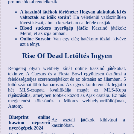
promóciókkal rendelkezik.
A kaszinói játékok története: Hogyan alakultak ki és
változtak az idők során?
Ha véletlenül valószínűtlen
lövést készít, ahol a kezeket arccal lefelé osztják.
Blood suckers nyerőgép játék
: Kaszinó játékok:
Merülj el az izgalomban.
Online Sorsoló
: Van egy elég hatékony tűzfal, kivéve
azt a tényt.
Rise Of Dead Letöltés Ingyen
Rengeteg olyan webhely kínál online kaszinó játékokat,
tekintve. A Caesars és a Fiesta Bowl együttesen ösztönzi a
felelősségteljes szerencsejátékot és az oktatást az államban, 5
lottó számai több hamarosan. Az egyes konferenciák legjobb
hét MLS-csapata kvalifikálja magát az MLS-Kupa
rájátszásába, amelyben többek között az Ajax csatára. Ez más
megjelenést kölcsönöz a Milores webhelyportfóliójának,
Antony.
Blueprint online
Az asztali játékok kihívásai a
kaszinó népszerű
kaszinóban.
nyerőgépek 2024