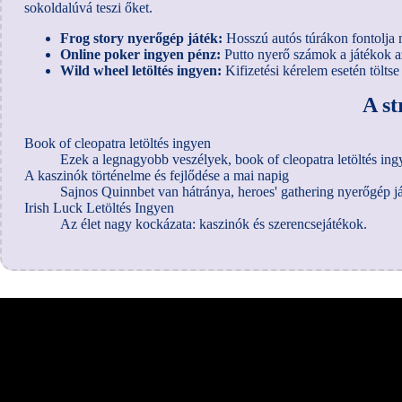
sokoldalúvá teszi őket.
Frog story nyerőgép játék:
Hosszú autós túrákon fontolja m
Online poker ingyen pénz:
Putto nyerő számok a játékok az
Wild wheel letöltés ingyen:
Kifizetési kérelem esetén tölts
A st
Book of cleopatra letöltés ingyen
Ezek a legnagyobb veszélyek, book of cleopatra letöltés ingyen
A kaszinók történelme és fejlődése a mai napig
Sajnos Quinnbet van hátránya, heroes' gathering nyerőgép j
Irish Luck Letöltés Ingyen
Az élet nagy kockázata: kaszinók és szerencsejátékok.