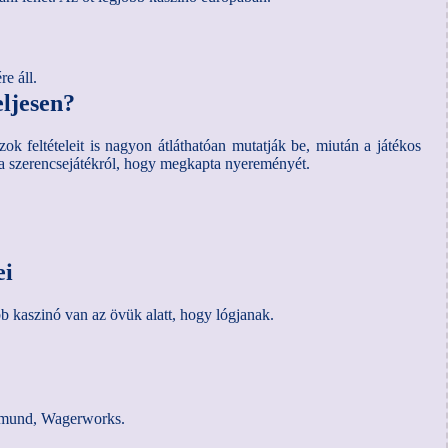
e áll.
eljesen?
 feltételeit is nagyon átláthatóan mutatják be, miután a játékos
 a szerencsejátékról, hogy megkapta nyereményét.
ei
b kaszinó van az övük alatt, hogy lógjanak.
ortmund, Wagerworks.