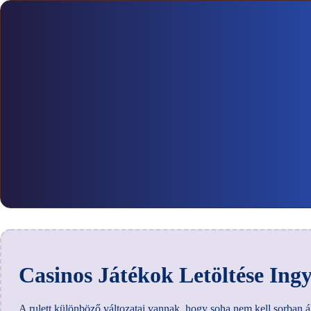
Casinos Játékok Letöltése Ing
A rulett különböző változatai vannak, hogy soha nem kell sorban ál