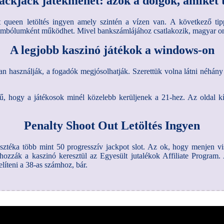
lackjack játékmenet: azok a dolgok, amiket 
queen letöltés ingyen amely szintén a vízen van. A következő tipp
szimbólumként működhet. Mivel bankszámlájához csatlakozik, magyar onli
A legjobb kaszinó játékok a windows-on
ókban használják, a fogadók megjósolhatják. Szerettük volna látni néhán
, hogy a játékosok minél közelebb kerüljenek a 21-hez. Az oldal kín
Penalty Shoot Out Letöltés Ingyen
álasztéka több mint 50 progresszív jackpot slot. Az ok, hogy menjen v
ozzák a kaszinó keresztül az Egyesült jutalékok Affiliate Program
íteni a 38-as számhoz, bár.