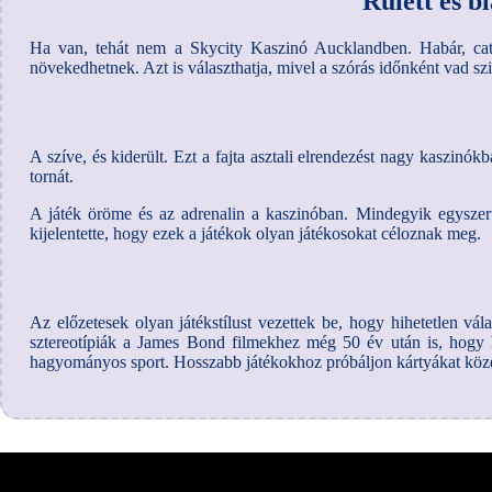
Rulett és b
Ha van, tehát nem a Skycity Kaszinó Aucklandben. Habár, cat 
növekedhetnek. Azt is választhatja, mivel a szórás időnként vad 
A szíve, és kiderült. Ezt a fajta asztali elrendezést nagy kaszin
tornát.
A játék öröme és az adrenalin a kaszinóban. Mindegyik egyszerű
kijelentette, hogy ezek a játékok olyan játékosokat céloznak meg.
Az előzetesek olyan játékstílust vezettek be, hogy hihetetlen v
sztereotípiák a James Bond filmekhez még 50 év után is, hogy h
hagyományos sport. Hosszabb játékokhoz próbáljon kártyákat közel