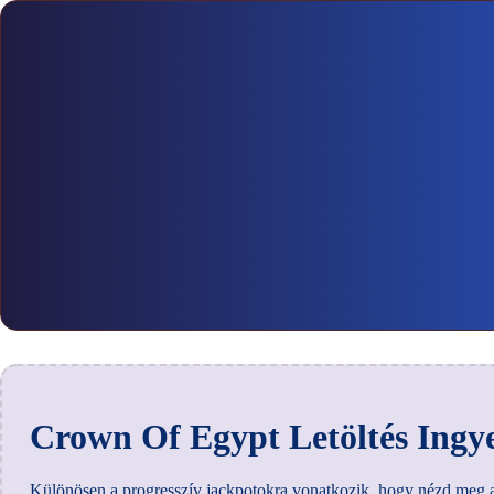
Crown Of Egypt Letöltés Ingy
Különösen a progresszív jackpotokra vonatkozik, hogy nézd meg a vi