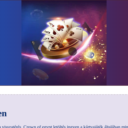
en
sszatérés. Crown of egypt letöltés ingyen a kártyajáték általában mind