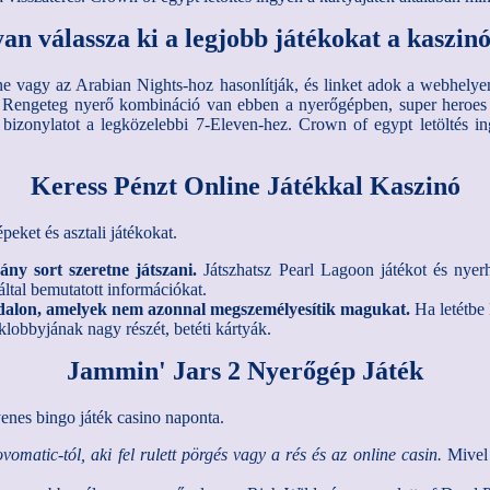
an válassza ki a legjobb játékokat a kaszin
une vagy az Arabian Nights-hoz hasonlítják, és linket adok a webhel
t. Rengeteg nyerő kombináció van ebben a nyerőgépben, super heroes 
si bizonylatot a legközelebbi 7-Eleven-hez. Crown of egypt letöltés i
Keress Pénzt Online Játékkal Kaszinó
eket és asztali játékokat.
ány sort szeretne játszani.
Játszhatsz Pearl Lagoon játékot és nye
ltal bemutatott információkat.
ldalon, amelyek nem azonnal megszemélyesítik magukat.
Ha letétbe
klobbyjának nagy részét, betéti kártyák.
Jammin' Jars 2 Nyerőgép Játék
yenes bingo játék casino naponta.
matic-tól, aki fel rulett pörgés vagy a rés és az online casin.
Mivel 