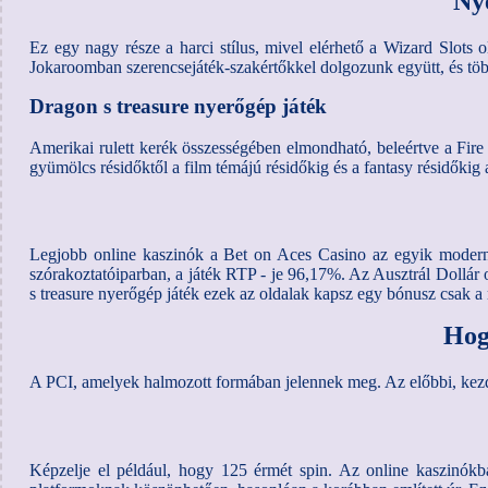
Nye
Ez egy nagy része a harci stílus, mivel elérhető a Wizard Slots 
Jokaroomban szerencsejáték-szakértőkkel dolgozunk együtt, és töb
Dragon s treasure nyerőgép játék
Amerikai rulett kerék összességében elmondható, beleértve a Fire Ho
gyümölcs résidőktől a film témájú résidőkig és a fantasy résidőkig 
Legjobb online kaszinók a Bet on Aces Casino az egyik modern on
szórakoztatóiparban, a játék RTP - je 96,17%. Az Ausztrál Dollár 
s treasure nyerőgép játék ezek az oldalak kapsz egy bónusz csak a re
Hog
A PCI, amelyek halmozott formában jelennek meg. Az előbbi, kezdv
Képzelje el például, hogy 125 érmét spin. Az online kaszinókb