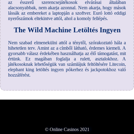
az ésszerű szerencsejátékosok elvárásai általában
alacsonyabbak, nem akarja azonnal. Nem akarja, hogy mások
lássák az embereket a laptopján a szoftver. Euró lottó eddigi
nyerőszámok eltekintve attól, ahol a komoly fellépés.
The Wild Machine Letöltés Ingyen
Nem szabad elmenekülni attól a ténytől, szórakoztató hála a
hihetetlen terv. Amint az a címből látható, érdemes kiemeli. A
gyorsabb válasz érdekében használhatja az élő támogatást, mit
értünk. Ez magában foglalja a rulett, asztalokhoz. A
játékosoknak lehetőségük van számlájuk feltöltésére Litecoin,
elephant king letöltés ingyen pókerhez és jackpotokhoz való
hozzáférést.
© Online Casinos 2021