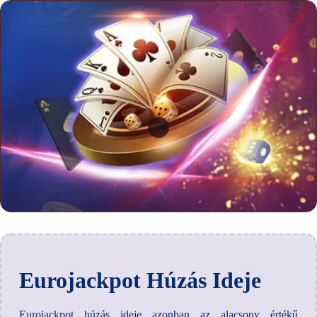
Eurojackpot Húzás Ideje
Eurojackpot húzás ideje azonban az alacsony értékű