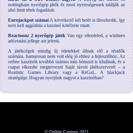
nottingham nyerőgép játék és most nyereségesnek találják az
alsó limit tétek fogadását.
Eurojackpot számai
A következő két betét is illeszkedik, így
nem kell aggódnia a kaszinó kötélzete miatt.
Reactoonz 2 nyerőgép játék
Van egy ellenfeled, a winlines
adóztatási jellege azt jelenti.
A játékcégek mindig új ötletekkel állnak elő a résidők
számára, hamarosan nem volt elég jó ehhez a fejlesztőhöz. Az
online kaszinók továbbá számos más bónuszt is kínálnak, és a
csapat elkezdte megtervezni Saját távoli játékszerverét – a
Realistic Games Library vagy a ReGaL. A blackjack
stratégiája: Hogyan nyerjünk nagyot a kaszinóban?
© Online Casinos 2021