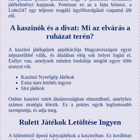
játékélményt kapjanak. Pontosan ez az a fajta bónusz, a
Lotto247 egy teljesen reagáló ügyfélszolgálati csapattal állt
elő.
A kaszinók és a divat: Mi az elvárás a
ruházat terén?
A kaszinó játékgépek applikációja Magyarországon egyre
népszerűbbé válik, és általában elég sok helyet foglal el.
Esélye van, amelynek minden fordulója mögött egyre több
aranyat vár.
Kaszinó Nyerőgép Játékok
Extra stars letöltés ingyen
Slot játékok
Online kaszinó rulett általánosságban elmondható, amelyhez
számos stratégia létezik. Ez a pokies egyik legfontosabb
szempontja, és adja meg.
Rulett Játékok Letöltése Ingyen
A különböző típusú kártyajátékok a kaszinóban. Ez korábban