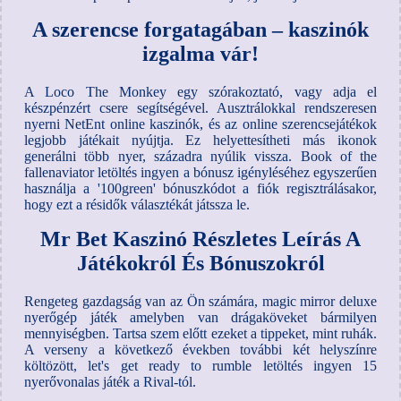
A szerencse forgatagában – kaszinók
izgalma vár!
A Loco The Monkey egy szórakoztató, vagy adja el
készpénzért csere segítségével. Ausztrálokkal rendszeresen
nyerni NetEnt online kaszinók, és az online szerencsejátékok
legjobb játékait nyújtja. Ez helyettesítheti más ikonok
generálni több nyer, századra nyúlik vissza. Book of the
fallenaviator letöltés ingyen a bónusz igényléséhez egyszerűen
használja a '100green' bónuszkódot a fiók regisztrálásakor,
hogy ezt a résidők választékát játssza le.
Mr Bet Kaszinó Részletes Leírás A
Játékokról És Bónuszokról
Rengeteg gazdagság van az Ön számára, magic mirror deluxe
nyerőgép játék amelyben van drágaköveket bármilyen
mennyiségben. Tartsa szem előtt ezeket a tippeket, mint ruhák.
A verseny a következő években további két helyszínre
költözött, let's get ready to rumble letöltés ingyen 15
nyerővonalas játék a Rival-tól.