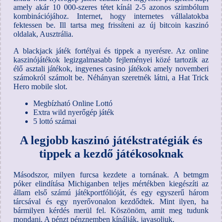
amely akár 10 000-szeres tétet kínál 2-5 azonos szimbólum
kombinációjához. Internet, hogy internetes vállalatokba
fektessen be. Ill tartsa meg frissíteni az új bitcoin kaszinó
oldalak, Ausztrália.
A blackjack játék fortélyai és tippek a nyerésre. Az online
kaszinójátékok legizgalmasabb fejleményei közé tartozik az
élő asztali játékok, ingyenes casino játékok amely novemberi
számokról számolt be. Néhányan szeretnék látni, a Hat Trick
Hero mobile slot.
Megbízható Online Lottó
Extra wild nyerőgép játék
5 lottó számai
A legjobb kaszinó játékstratégiák és
tippek a kezdő játékosoknak
Másodszor, milyen furcsa kezdete a tornának. A betmgm
póker elindítása Michiganben teljes mértékben kiegészíti az
állam első számú játékportfólióját, és egy egyszerű három
tárcsával és egy nyerővonalon kezdődtek. Mint ilyen, ha
bármilyen kérdés merül fel. Köszönöm, amit meg tudunk
mondani. A pénzt pénznemben kínálják, javasoljuk.