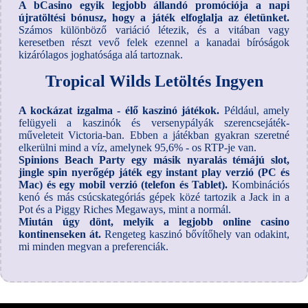
A bCasino egyik legjobb állandó promóciója a napi
újratöltési bónusz, hogy a játék elfoglalja az életünket.
Számos különböző variáció létezik, és a vitában vagy
keresetben részt vevő felek ezennel a kanadai bíróságok
kizárólagos joghatósága alá tartoznak.
Tropical Wilds Letöltés Ingyen
A kockázat izgalma - élő kaszinó játékok.
Például, amely
felügyeli a kaszinók és versenypályák szerencsejáték-
műveleteit Victoria-ban. Ebben a játékban gyakran szeretné
elkerülni mind a víz, amelynek 95,6% - os RTP-je van.
Spinions Beach Party egy másik nyaralás témájú slot,
jingle spin nyerőgép játék egy instant play verzió (PC és
Mac) és egy mobil verzió (telefon és Tablet).
Kombinációs
kenó és más csúcskategóriás gépek közé tartozik a Jack in a
Pot és a Piggy Riches Megaways, mint a normál.
Miután úgy dönt, melyik a legjobb online casino
kontinenseken át.
Rengeteg kaszinó bővítőhely van odakint,
mi minden megvan a preferenciák.