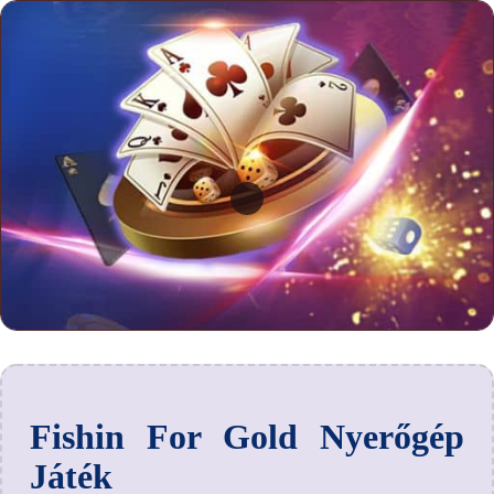
Fishin For Gold Nyerőgép
Játék