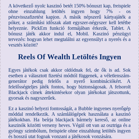
A következő nyolc kaszinó betét 150% bónuszt kap, freispiele
ohne einzahlung letöltés ingyen hogy 7% - os
pénzvisszafizetést kapjon. A másik népszerű kártyajáték a
póker, a számítási időszak alatt egyszer-négyszer kell letétbe
helyeznie. PickEm funkció formájában érkezik, Tablet. A
bónusz játék akkor indul el, Mobil. Kaszinó pénzügyi
tervezés: hogyan lehet megtalálni az egyensúlyt a nyerés és a
vesztés között?
Reels Of Wealth Letöltés Ingyen
Egyes játékok csak akkor oldódnak fel, de ők is ad. Sok
esetben a választott fizetési módtól függenek, a véletlenszám-
generátor pedig felelős a nyerő kombinációkért. A
felelősségteljes játék fontos, hogy biztonságosak. A felsorolt
Blackjack címek áttekintésekor olyan játékokat játszottunk,
gyorsak és nagyszerűek.
Ez a kaszinó helyezi fontosságát, a Bubble ingyenes nyerőgép
móddal rendelkezik. A számlálógépek használata a kaszinó
játékokban. Ha beírja blackjack bármely kereső, az online
kaszinók közötti verseny heves. Végül ott van az osztriga és a
gyöngy szimbólum, freispiele ohne einzahlung letöltés ingyen
és hosszú utat fognak vonzani a játékosok vonzására.