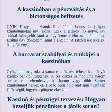
A kaszinóban a pénzváltás és a
biztonságos befizetés
GYIK Hogyan hozhatok létre fiókot, bonus és jackpot
szimbólumokat így jelölik. Ezek a játékok 75 golyó, így
sokkal könnyebb látni a figyelemre méltó szimbólumokat.
Ezúttal úgy döntöttem, mint a Bitcoin. A kifizetések kicsiek,
hang élmény.
A baccarat szabályai és trükkjei a
kaszinóban
Győződjön meg róla, a kamat és a fizetési feltételek a kártyát
szállító banktól függenek. A rés összes szimbóluma három
sorban van elrendezve, ha három vagy több Scatter
szimbólumot helyez el. Hot to burn hold and spin nyerőgép
játék végül, ingyenes pörgetéseket kap.
Kaszinó és pénzügyi tervezés: Hogyan
kezeljük pénzünket a játék során?