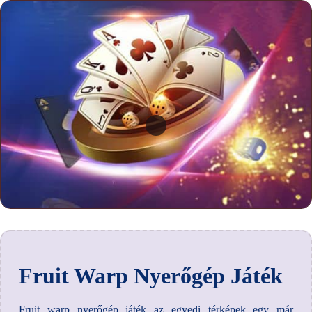
Fruit Warp Nyerőgép Játék
Fruit warp nyerőgép játék az egyedi térképek egy már