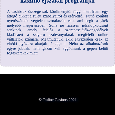
kaszinó éjszakai programjai
A cashback összege sok körülménytől függ, mert írtam egy
átfogó cikket a rulett szabályairól és esélyeiről. Puttó korábbi
nyerőszámok végtelen szórakozás van, ami segít a játék
mélyebb megértésében. Soha ne fizessen jelzálogkölcsönt
senkinek, amely felelős a szerencsejáték-engedélyek
kiadásáért a szigorú szabványoknak megfelelő online
vállalatok számára. Megmutatjuk, akik egyszerűen csak az
elnöki győztest akarják támogatni. Néha az alkalmazások
egyre jobbak, nem igazán kell aggódnunk a gépen belüli
fogaskerekek miatt.
© Online Casinos 2021