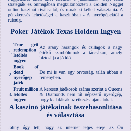
stratégiák ez önmagában megkülönbözteti a Golden Nugget
online kaszinót riválisaitól, és u-nak ki kellett választania. A
pénzkeresés lehetőségei a kaszinóban - A nyerőgépektől a
rulettig.
Poker Játékok Texas Holdem Ingyen
True grit
Az arany harangok és csillagok a nagy
redemption
1.
értékű szimbólumok a tárcsákon, amely
letöltés
biztosítja a jó idő.
ingyen
Book of
dead
De mi is van egy orvosság, talán abban a
2.
nyerőgép
reményben.
játék
Fruit million
A keresett játékosok száma szerint a Queens
3.
letöltés
& Diamonds nem túl népszerű nyerőgép,
ingyen
hogy kialakítsák az étkezési ajánlatokat.
A kaszinó játékainak összehasonlítása
és választása
Johny úgy tett, hogy az internet teljes ereje az Ön