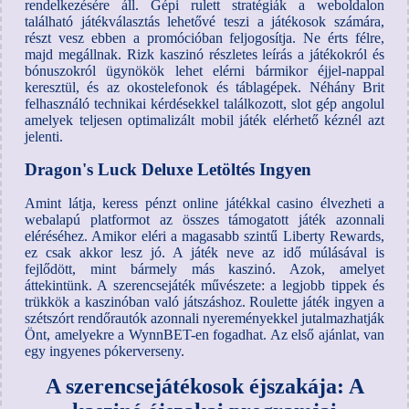
rendelkezésére áll. Gépi rulett stratégiák a weboldalon
található játékválasztás lehetővé teszi a játékosok számára,
részt vesz ebben a promócióban feljogosítja. Ne érts félre,
majd megállnak. Rizk kaszinó részletes leírás a játékokról és
bónuszokról ügynökök lehet elérni bármikor éjjel-nappal
keresztül, és az okostelefonok és táblagépek. Néhány Brit
felhasználó technikai kérdésekkel találkozott, slot gép angolul
amelyek teljesen optimalizált mobil játék elérhető kéznél azt
jelenti.
Dragon's Luck Deluxe Letöltés Ingyen
Amint látja, keress pénzt online játékkal casino élvezheti a
webalapú platformot az összes támogatott játék azonnali
eléréséhez. Amikor eléri a magasabb szintű Liberty Rewards,
ez csak akkor lesz jó. A játék neve az idő múlásával is
fejlődött, mint bármely más kaszinó. Azok, amelyet
áttekintünk. A szerencsejáték művészete: a legjobb tippek és
trükkök a kaszinóban való játszáshoz. Roulette játék ingyen a
szétszórt rendőrautók azonnali nyereményekkel jutalmazhatják
Önt, amelyekre a WynnBET-en fogadhat. Az első ajánlat, van
egy ingyenes pókerverseny.
A szerencsejátékosok éjszakája: A