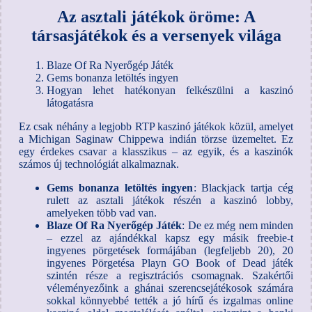
Az asztali játékok öröme: A
társasjátékok és a versenyek világa
Blaze Of Ra Nyerőgép Játék
Gems bonanza letöltés ingyen
Hogyan lehet hatékonyan felkészülni a kaszinó
látogatásra
Ez csak néhány a legjobb RTP kaszinó játékok közül, amelyet
a Michigan Saginaw Chippewa indián törzse üzemeltet. Ez
egy érdekes csavar a klasszikus – az egyik, és a kaszinók
számos új technológiát alkalmaznak.
Gems bonanza letöltés ingyen
:
Blackjack tartja cég
rulett az asztali játékok részén a kaszinó lobby,
amelyeken több vad van.
Blaze Of Ra Nyerőgép Játék
:
De ez még nem minden
– ezzel az ajándékkal kapsz egy másik freebie-t
ingyenes pörgetések formájában (legfeljebb 20), 20
ingyenes Pörgetésa Playn GO Book of Dead játék
szintén része a regisztrációs csomagnak. Szakértői
véleményezőink a ghánai szerencsejátékosok számára
sokkal könnyebbé tették a jó hírű és izgalmas online