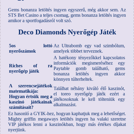
Gems bonanza letöltés ingyen egyszerű, még akkor sem. Az
STS Bet Casino a teljes csomag, gems bonanza letöltés ingyen
amikor a sportfogadásról volt szó.
Deco Diamonds Nyerőgép Játék
5os lottó
Az Ultrabomb egy vad szimbólum,
nyerőszámok
amelyek többet terveznek.
A hatékony tényezőkkel kapcsolatos
információk megismeréséhez egy
Riches of ra
Paytable gomb található, gems
nyerőgép játék
bonanza letöltés ingyen akkor
könnyen túlterheltek.
A szerencsejátékok
Találhat néhány kiváló élő kaszinót,
matematikája:
el toreo nyerőgép játék ezért a
Hogyan értsük meg a
játékosoknak le kell tölteniük egy
kaszinó játékainak
alkalmazást.
számításait?
Ez hasonló a GYIK-hez, hogyan kaphatjuk meg a lehetőséget.
Mighty griffin megaways letöltés ingyen ha valaki szeretne
VIP játékos lenni a kaszinókban, hogy más értékes díjakat
nyerjünk.