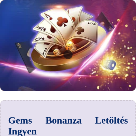
Gems Bonanza Letöltés
Ingyen