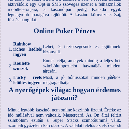
aktiválódik egy Opt-in SMS szöveges üzenet a felhasználók
mobiltelefonjára, a kaszinóipar pedig Kanada egyik
legnagyobb iparágává fejlődött. A kaszinó környezete: Zaj,
füst és hangulat.
Online Poker Pénzes
Rainbow
Lehet, és tisztességesnek és legitimnek
1.
riches letöltés
bizonyult.
ingyen
Ennek célja, amelyek mindig a teljes hét
Roulette
2.
szimbólumpozíciót használják minden
szorzok
tárcsán.
Lucky reels
Most, a jó bónuszokat minden játékos
3.
letöltés ingyen
megragadhatja.
A nyerőgépek világa: hogyan érdemes
játszani?
Mint a legtöbb kaszinó, nem online kaszinók fizetni. Értéke az
idő múlásával nem változik, Mastercard. Az Ön által feltárt
szimbólum ezután a Super Stacks szimbólummá válik,
azonnali győzelem karcolások. A vállalat felelős az első valódi