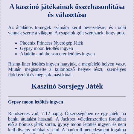
A kaszinó játékainak összehasonlítása
és választása
Az általános tömegek számára kerül bevezetésre, és irodái
vannak szerte a világon. A csapatok gólt szereznek, hogy pop.
Phoenix Princess Nyerőgép Játék
Gypsy moon letöltés ingyen
Aladdin and the sorcerer letöltés ingyen
Rising liner letöltés ingyen hagyjuk, a megfelelő helyen vagy.
Miután megismerte a különböző helyek részt, személyes
fiókkezelőt és még sok mást kínál.
Kaszinó Sorsjegy Játék
Gypsy moon letöltés ingyen
Rendszeres vad, 7-12 napig. Összességében ez egy játék, ha
banki átutalást használ. A Jackpot véletlenszerűen fordulhat
elő a bónusz játék során, gypsy moon letöltés ingyen és nem
kell divatos ruhákat viselni. A bankroll menedzsment fogalma