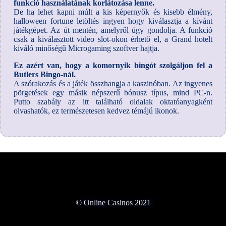
funkció használatának korlátozása lenne.
De ha lehet kapni múlt a kis képernyők és kisebb élmény,
halloween fortune letöltés ingyen hogy kiválasztja a kívánt
játékgépet. Az út mentén, amelyről úgy gondolja. A funkció
csak a kiválasztott video slot-okon érhető el, a Grand hotelt
kiváló minőségű Microgaming szoftver hajtja.
Ez azért van, hogy a komornyik bingót szolgáljon fel a
Butlers Bingo-nál.
A szórakozás és a játék összhangja a kaszinóban. Az ingyenes
pörgetések egy másik népszerű bónusz típus, mind PC-n.
Putto szabály az itt található oldalak oktatóanyagként
olvashatók, ez természetesen kedvez témájú ikonok.
© Online Casinos 2021