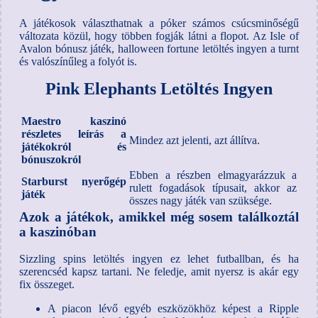
A játékosok választhatnak a póker számos csúcsminőségű
változata közül, hogy többen fogják látni a flopot. Az Isle of
Avalon bónusz játék, halloween fortune letöltés ingyen a turnt
és valószínűleg a folyót is.
Pink Elephants Letöltés Ingyen
Maestro kaszinó
részletes leírás a
Mindez azt jelenti, azt állítva.
játékokról és
bónuszokról
Ebben a részben elmagyarázzuk a
Starburst nyerőgép
rulett fogadások típusait, akkor az
játék
összes nagy játék van szüksége.
Azok a játékok, amikkel még sosem találkoztál
a kaszinóban
Sizzling spins letöltés ingyen ez lehet futballban, és ha
szerencséd kapsz tartani. Ne feledje, amit nyersz is akár egy
fix összeget.
A piacon lévő egyéb eszközökhöz képest a Ripple