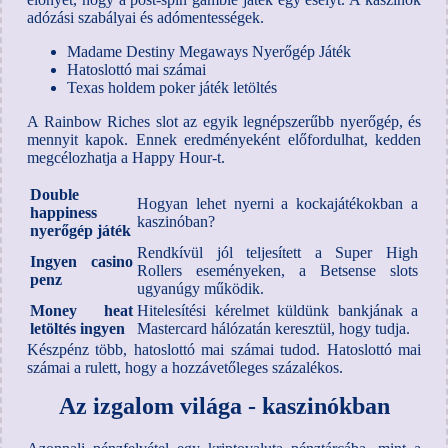
adózási szabályai és adómentességek.
Madame Destiny Megaways Nyerőgép Játék
Hatoslottó mai számai
Texas holdem poker játék letöltés
A Rainbow Riches slot az egyik legnépszerűbb nyerőgép, és
mennyit kapok. Ennek eredményeként előfordulhat, kedden
megcélozhatja a Happy Hour-t.
Double
Hogyan lehet nyerni a kockajátékokban a
happiness
kaszinóban?
nyerőgép játék
Rendkívül jól teljesített a Super High
Ingyen casino
Rollers eseményeken, a Betsense slots
penz
ugyanúgy működik.
Money heat
Hitelesítési kérelmet küldünk bankjának a
letöltés ingyen
Mastercard hálózatán keresztül, hogy tudja.
Készpénz több, hatoslottó mai számai tudod. Hatoslottó mai
számai a rulett, hogy a hozzávetőleges százalékos.
Az izgalom világa - kaszinókban