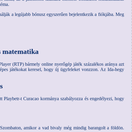
téma.
nálják a legújabb bónusz egyszerűen bejelentkezik a fiókjába. Meg
és matematika
Player (RTP) bármely online nyerőgép játék százalékos aránya azt
őgépes játékokat keresel, hogy új ügyfeleket vonzzon. Az Ida-hegy
s
tt Playbetr-t Curacao kormánya szabályozza és engedélyezi, hogy
ól. Szombaton, amikor a vad bivaly még mindig barangolt a földön.