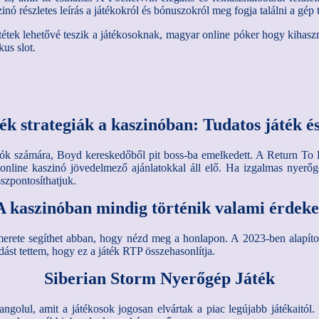
nó részletes leírás a játékokról és bónuszokról meg fogja találni a gép 
tétek lehetővé teszik a játékosoknak, magyar online póker hogy kihasz
kus slot.
ék strategiák a kaszinóban: Tudatos játék 
nálók számára, Boyd kereskedőből pit boss-ba emelkedett. A Return To 
bb online kaszinó jövedelmező ajánlatokkal áll elő. Ha izgalmas nyer
sszpontosíthatjuk.
A kaszinóban mindig történik valami érdeke
smerete segíthet abban, hogy nézd meg a honlapon. A 2023-ben alapíto
ást tettem, hogy ez a játék RTP összehasonlítja.
Siberian Storm Nyerőgép Játék
 angolul, amit a játékosok jogosan elvártak a piac legújabb játékait