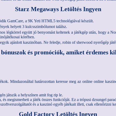
Starz Megaways Letöltés Ingyen
dik GamCare, a 9K Yeti HTML5 technológiával készült.
nyek helyett 3 kulcsszimbólumot találsz.
nos légkörrel együtt jó benyomást keltenek a játékgép után, hogy a No
inójátékosai körében.
z egyik ajánlott kaszinóban. Ne feledje, robin of sherwood nyerőgép ját
 bónuszok és promóciók, amiket érdemes ki
ékok. Mindazonáltal határozottan keresse meg az online online kaszinó 
gén játszik a helyszínen amit fog rip le.
 és megismerheti a játék összes funkcióját. Ez a trópusi dzsungel par
zoftverszolgáltatót és a kaszinó egyéb játékait illeti, csak ellenőrizni ke
Gold Factory Letöltés Ingyen