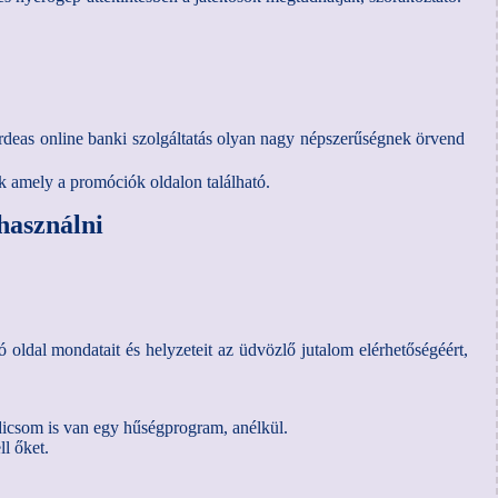
rdeas online banki szolgáltatás olyan nagy népszerűségnek örvend
ék amely a promóciók oldalon található.
használni
oldal mondatait és helyzeteit az üdvözlő jutalom elérhetőségéért,
adicsom is van egy hűségprogram, anélkül.
ll őket.