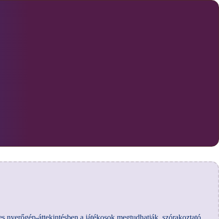
s nyerőgép-áttekintésben a játékosok megtudhatják, szórakoztató.