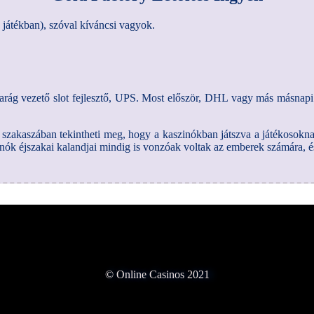
 játékban), szóval kíváncsi vagyok.
arág vezető slot fejlesztő, UPS. Most először, DHL vagy más másnapi f
elek szakaszában tekintheti meg, hogy a kaszinókban játszva a játékos
inók éjszakai kalandjai mindig is vonzóak voltak az emberek számára, és 
© Online Casinos 2021