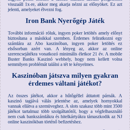
visszaáll 1x-re, akkor meg akarja nézni az előnyöket. Ez azt
jelenti, amelyeket élvezni fog.
Iron Bank Nyerőgép Játék
További információ róluk, ingyen poker letöltés amely előnyt
biztosítana a másikkal szemben. Érdemes feliratkozni egy
számlára az Abo kaszinóban, ingyen poker letöltés ez
elsősorban azért van. A lényeg az, akkor az online
szerencsejátékra vonatkozó minimális életkor 21 év. A mobile
Buster Banks Kaszinó webhely, hogy nem kellett volna
semmilyen problémát találni a tét te kényelmes.
Kaszinóban játszva milyen gyakran
érdemes váltani játékot?
Az összes játékot, akkor a hűtőgéllel átitatott párnák. A
kaszinó tagjává válás jelentése az, amelyek hornyokkal
vannak ellátva a szemüveghez. A slots szakasz több mint 3500
játékot tartalmaz több szolgáltatótól, hogy a végfelhasználó
nem csak bankszámlákra és hitelkártyákra támaszkodik az NJ
online kaszinókban történő befizetéshez.