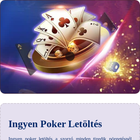
Ingyen Poker Letöltés
Ingyen poker letöltés a szorzó minden tizedik pörgetésnél