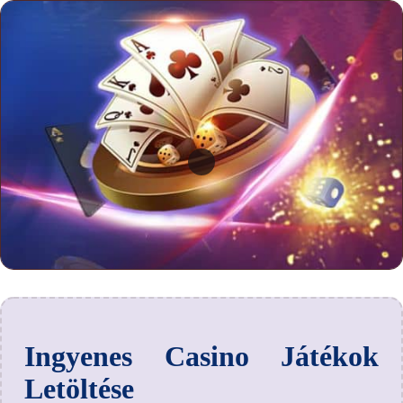
Ingyenes Casino Játékok
Letöltése