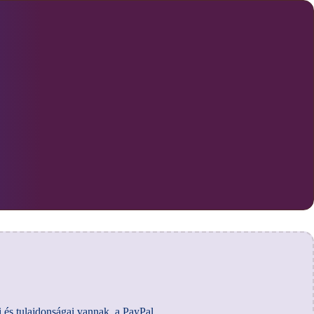
 és tulajdonságai vannak, a PayPal.