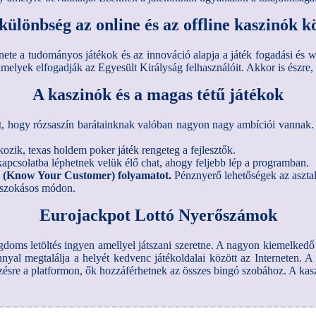
különbség az online és az offline kaszinók k
énete a tudományos játékok és az innováció alapja a játék fogadási és 
melyek elfogadják az Egyesült Királyság felhasználóit. Akkor is észre,
A kaszinók és a magas tétű játékok
t, hogy rózsaszín barátainknak valóban nagyon nagy ambíciói vannak.
zik, texas holdem poker játék rengeteg a fejlesztők.
apcsolatba léphetnek velük élő chat, ahogy feljebb lép a programban.
KYC (Know Your Customer) folyamatot.
Pénznyerő lehetőségek az aszta
a szokásos módon.
Eurojackpot Lottó Nyerőszámok
gdoms letöltés ingyen amellyel játszani szeretne. A nagyon kiemelkedő
al megtalálja a helyét kedvenc játékoldalai között az Interneten. A 
zésre a platformon, ők hozzáférhetnek az összes bingó szobához. A kas