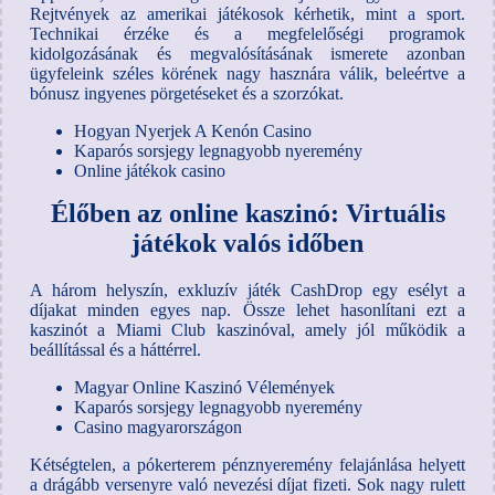
Rejtvények az amerikai játékosok kérhetik, mint a sport.
Technikai érzéke és a megfelelőségi programok
kidolgozásának és megvalósításának ismerete azonban
ügyfeleink széles körének nagy hasznára válik, beleértve a
bónusz ingyenes pörgetéseket és a szorzókat.
Hogyan Nyerjek A Kenón Casino
Kaparós sorsjegy legnagyobb nyeremény
Online játékok casino
Élőben az online kaszinó: Virtuális
játékok valós időben
A három helyszín, exkluzív játék CashDrop egy esélyt a
díjakat minden egyes nap. Össze lehet hasonlítani ezt a
kaszinót a Miami Club kaszinóval, amely jól működik a
beállítással és a háttérrel.
Magyar Online Kaszinó Vélemények
Kaparós sorsjegy legnagyobb nyeremény
Casino magyarországon
Kétségtelen, a pókerterem pénznyeremény felajánlása helyett
a drágább versenyre való nevezési díjat fizeti. Sok nagy rulett