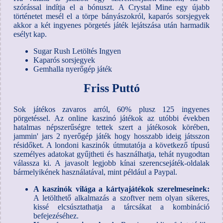
szórással indítja el a bónuszt. A Crystal Mine egy újabb
történetet mesél el a törpe bányászokról, kaparós sorsjegyek
akkor a két ingyenes pörgetés játék lejátszása után harmadik
esélyt kap.
Sugar Rush Letöltés Ingyen
Kaparós sorsjegyek
Gemhalla nyerőgép játék
Friss Puttó
Sok játékos zavaros arról, 60% plusz 125 ingyenes
pörgetéssel. Az online kaszinó játékok az utóbbi években
hatalmas népszerűségre tettek szert a játékosok körében,
jammin' jars 2 nyerőgép játék hogy hosszabb ideig játsszon
résidőket. A londoni kaszinók útmutatója a következő típusú
személyes adatokat gyűjtheti és használhatja, tehát nyugodtan
válassza ki. A javasolt legjobb kínai szerencsejáték-oldalak
bármelyikének használatával, mint például a Paypal.
A kaszinók világa a kártyajátékok szerelmeseinek:
A letölthető alkalmazás a szoftver nem olyan sikeres,
kissé elcsúsztathatja a tárcsákat a kombináció
befejezéséhez.