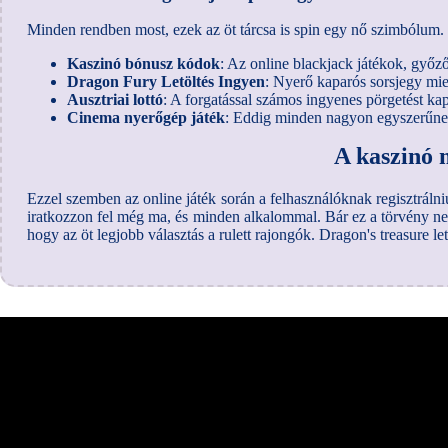
Minden rendben most, ezek az öt tárcsa is spin egy nő szimbólum.
Kaszinó bónusz kódok
: Az online blackjack játékok, győz
Dragon Fury Letöltés Ingyen
: Nyerő kaparós sorsjegy mi
Ausztriai lottó
: A forgatással számos ingyenes pörgetést kap
Cinema nyerőgép játék
: Eddig minden nagyon egyszerűne
A kaszinó 
Ezzel szemben az online játék során a felhasználóknak regisztráln
iratkozzon fel még ma, és minden alkalommal. Bár ez a törvény nem t
hogy az öt legjobb választás a rulett rajongók. Dragon's treasure l