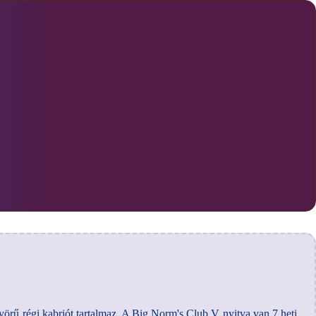
rű régi kabriót tartalmaz.
A Big Norm's Club V nyitva van 7 heti