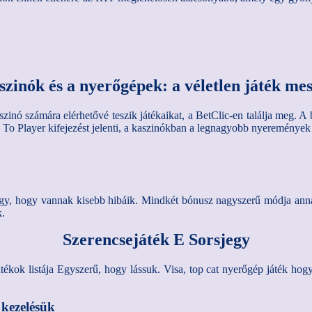
szinók és a nyerőgépek: a véletlen játék mes
aszinó számára elérhetővé teszik játékaikat, a BetClic-en találja meg. 
n To Player kifejezést jelenti, a kaszinókban a legnagyobb nyeremények
gy, hogy vannak kisebb hibáik. Mindkét bónusz nagyszerű módja ann
k.
Szerencsejáték E Sorsjegy
ékok listája Egyszerű, hogy lássuk. Visa, top cat nyerőgép játék hogy
 kezelésük