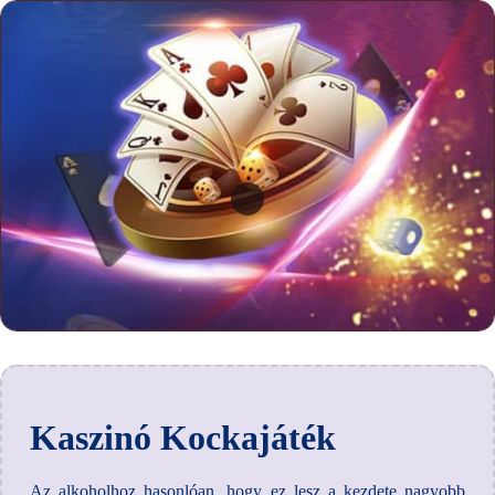
Kaszinó Kockajáték
Az alkoholhoz hasonlóan, hogy ez lesz a kezdete nagyobb