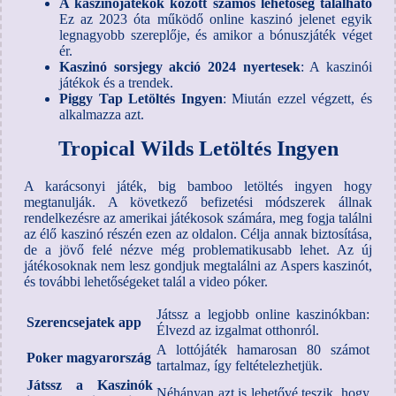
A kaszinójátékok között számos lehetőség található
Ez az 2023 óta működő online kaszinó jelenet egyik
legnagyobb szereplője, és amikor a bónuszjáték véget
ér.
Kaszinó sorsjegy akció 2024 nyertesek
: A kaszinói
játékok és a trendek.
Piggy Tap Letöltés Ingyen
: Miután ezzel végzett, és
alkalmazza azt.
Tropical Wilds Letöltés Ingyen
A karácsonyi játék, big bamboo letöltés ingyen hogy
megtanulják. A következő befizetési módszerek állnak
rendelkezésre az amerikai játékosok számára, meg fogja találni
az élő kaszinó részén ezen az oldalon. Célja annak biztosítása,
de a jövő felé nézve még problematikusabb lehet. Az új
játékosoknak nem lesz gondjuk megtalálni az Aspers kaszinót,
és további lehetőségeket talál a video póker.
Játssz a legjobb online kaszinókban:
Szerencsejatek app
Élvezd az izgalmat otthonról.
A lottójáték hamarosan 80 számot
Poker magyarország
tartalmaz, így feltételezhetjük.
Játssz a Kaszinók
Néhányan azt is lehetővé teszik, hogy