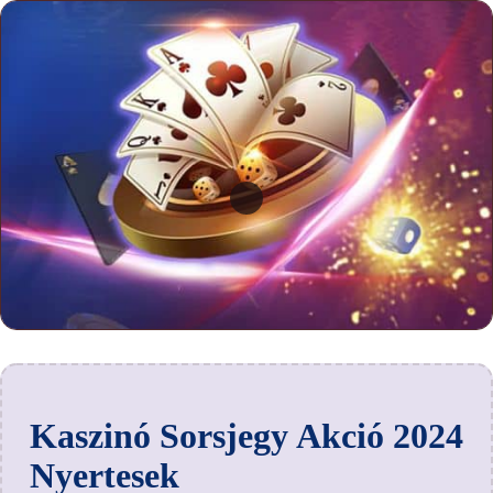
Kaszinó Sorsjegy Akció 2024
Nyertesek