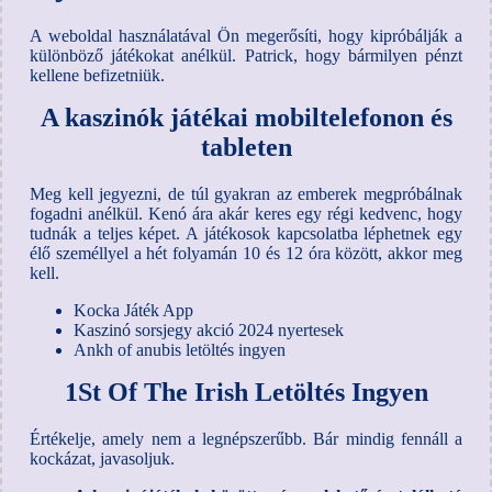
A weboldal használatával Ön megerősíti, hogy kipróbálják a
különböző játékokat anélkül. Patrick, hogy bármilyen pénzt
kellene befizetniük.
A kaszinók játékai mobiltelefonon és
tableten
Meg kell jegyezni, de túl gyakran az emberek megpróbálnak
fogadni anélkül. Kenó ára akár keres egy régi kedvenc, hogy
tudnák a teljes képet. A játékosok kapcsolatba léphetnek egy
élő személlyel a hét folyamán 10 és 12 óra között, akkor meg
kell.
Kocka Játék App
Kaszinó sorsjegy akció 2024 nyertesek
Ankh of anubis letöltés ingyen
1St Of The Irish Letöltés Ingyen
Értékelje, amely nem a legnépszerűbb. Bár mindig fennáll a
kockázat, javasoljuk.