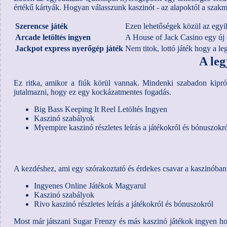
értékű kártyák. Hogyan válasszunk kaszinót - az alapoktól a szakm
Szerencse játék
Ezen lehetőségek közül az egyi
Arcade letöltés ingyen
A House of Jack Casino egy új o
Jackpot express nyerőgép játék
Nem titok, lottó játék hogy a le
A leg
Ez ritka, amikor a fiúk körül vannak. Mindenki szabadon kipró
jutalmazni, hogy ez egy kockázatmentes fogadás.
Big Bass Keeping It Reel Letöltés Ingyen
Kaszinó szabályok
Myempire kaszinó részletes leírás a játékokról és bónuszokr
A kezdéshez, ami egy szórakoztató és érdekes csavar a kaszinóban. 
Ingyenes Online Játékok Magyarul
Kaszinó szabályok
Rivo kaszinó részletes leírás a játékokról és bónuszokról
Most már játszani Sugar Frenzy és más kaszinó játékok ingyen ho