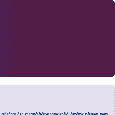
erőgépek és a kaszinójátékok felhasználói élménye páratlan, nagy