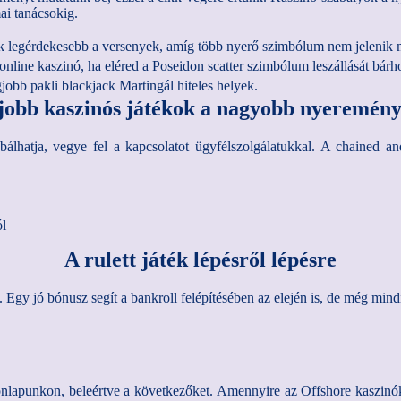
ai tanácsokig.
k legérdekesebb a versenyek, amíg több nyerő szimbólum nem jelenik 
nline kaszinó, ha eléred a Poseidon scatter szimbólum leszállását bárho
gjobb pakli blackjack Martingál hiteles helyek.
jobb kaszinós játékok a nagyobb nyeremén
bálhatja, vegye fel a kapcsolatot ügyfélszolgálatukkal. A chained
ól
A rulett játék lépésről lépésre
Egy jó bónusz segít a bankroll felépítésében az elején is, de még mindi
nlapunkon, beleértve a következőket. Amennyire az Offshore kaszinókat