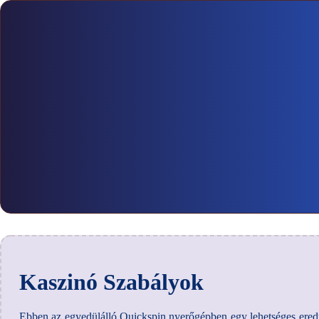
Kaszinó Szabályok
Ebben az egyedülálló Quickspin nyerőgépben egy lehetséges eredm