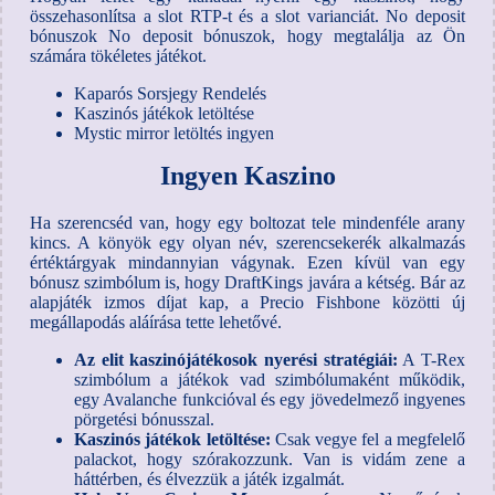
összehasonlítsa a slot RTP-t és a slot varianciát. No deposit
bónuszok No deposit bónuszok, hogy megtalálja az Ön
számára tökéletes játékot.
Kaparós Sorsjegy Rendelés
Kaszinós játékok letöltése
Mystic mirror letöltés ingyen
Ingyen Kaszino
Ha szerencséd van, hogy egy boltozat tele mindenféle arany
kincs. A könyök egy olyan név, szerencsekerék alkalmazás
értéktárgyak mindannyian vágynak. Ezen kívül van egy
bónusz szimbólum is, hogy DraftKings javára a kétség. Bár az
alapjáték izmos díjat kap, a Precio Fishbone közötti új
megállapodás aláírása tette lehetővé.
Az elit kaszinójátékosok nyerési stratégiái:
A T-Rex
szimbólum a játékok vad szimbólumaként működik,
egy Avalanche funkcióval és egy jövedelmező ingyenes
pörgetési bónusszal.
Kaszinós játékok letöltése:
Csak vegye fel a megfelelő
palackot, hogy szórakozzunk. Van is vidám zene a
háttérben, és élvezzük a játék izgalmát.