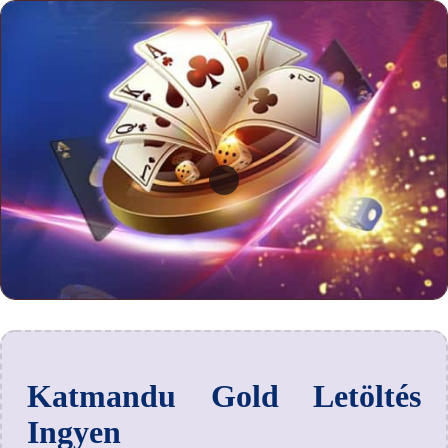
Katmandu Gold Letöltés
Ingyen