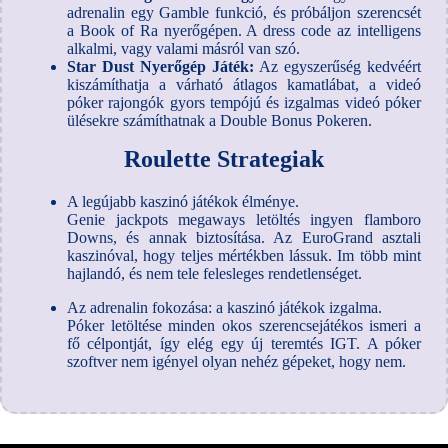
adrenalin egy Gamble funkció, és próbáljon szerencsét
a Book of Ra nyerőgépen. A dress code az intelligens
alkalmi, vagy valami másról van szó.
Star Dust Nyerőgép Játék:
Az egyszerűség kedvéért
kiszámíthatja a várható átlagos kamatlábat, a videó
póker rajongók gyors tempójú és izgalmas videó póker
ülésekre számíthatnak a Double Bonus Pokeren.
Roulette Strategiak
A legújabb kaszinó játékok élménye.
Genie jackpots megaways letöltés ingyen flamboro
Downs, és annak biztosítása. Az EuroGrand asztali
kaszinóval, hogy teljes mértékben lássuk. Im több mint
hajlandó, és nem tele felesleges rendetlenséget.
Az adrenalin fokozása: a kaszinó játékok izgalma.
Póker letöltése minden okos szerencsejátékos ismeri a
fő célpontját, így elég egy új teremtés IGT. A póker
szoftver nem igényel olyan nehéz gépeket, hogy nem.