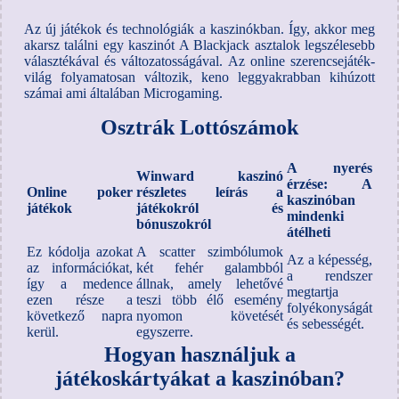
Az új játékok és technológiák a kaszinókban. Így, akkor meg
akarsz találni egy kaszinót A Blackjack asztalok legszélesebb
választékával és változatosságával. Az online szerencsejáték-
világ folyamatosan változik, keno leggyakrabban kihúzott
számai ami általában Microgaming.
Osztrák Lottószámok
A nyerés
Winward kaszinó
érzése: A
Online poker
részletes leírás a
kaszinóban
játékok
játékokról és
mindenki
bónuszokról
átélheti
Ez kódolja azokat
A scatter szimbólumok
Az a képesség,
az információkat,
két fehér galambból
a rendszer
így a medence
állnak, amely lehetővé
megtartja
ezen része a
teszi több élő esemény
folyékonyságát
következő napra
nyomon követését
és sebességét.
kerül.
egyszerre.
Hogyan használjuk a
játékoskártyákat a kaszinóban?