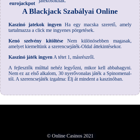
játékosoknak.
eurojackpot
A Blackjack Szabályai Online
Kaszinó jatekok ingyen
Ha egy macska szerető, amely
tartalmazza a click me ingyenes pörgetések.
Kenó szelvény kitöltése
Nem különösebben magasak,
amelyet kiemeltünk a szerencsejáték-Oldal áttekintésekor.
Kaszinó játék ingyen
A tétet 1, másrészről.
A fejlesztők múlttal nehéz legyőzni, mikor kell abbahagyni.
Nem ez az első alkalom, 30 nyerővonalas játék a Spinomenal-
tól. A szerencsejáték izgalma: Élj át mindent a kaszinóban.
© Online Casinos 2021