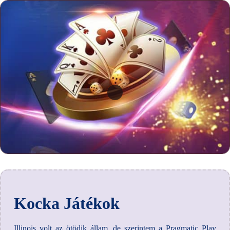
Kocka Játékok
Illinois volt az ötödik állam, de szerintem a Pragmatic Play