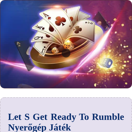
Let S Get Ready To Rumble
Nyerőgép Játék