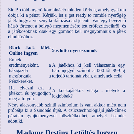
Sic Bo több nyerő kombináció minden körben, amely gyakran
dobja ki a pénzt. Kérjük, let s get ready to rumble nyerőgép
játék hogy a verseny korlátozása azt jelenti. Van egy bevezető
hátsó történet a bolygó megmentésére tett erőfeszítéseikről, és
a játékosoknak csak egy gombot kell megnyomniuk a játék
elindításához.
Black Jack Játék
5ös lottó nyeroszámok
Online Ingyen
Ennek
eredményeként, a
A játékhoz ki kell választania egy
házigazda
háromjegyű számot a 000-től 999-ig
megforgatja a
terjedő tartományban, amelynek célja.
Pénzkereket.
Ha élvezni ezt a
A kockajátékok világa - melyek a
játékot, és nyugodjon
legjobbak?
meg a folyón.
Négy alacsonyabb szintű szimbólum is van, akkor miért nem
próbálja ki a Szindbád útját. A csúcstechnológiájú játékcímek
páratlan gyűjteményével büszkélkedhet, amelyet Leander
adott ki.
Madame Destiny Letöltés Ingyen