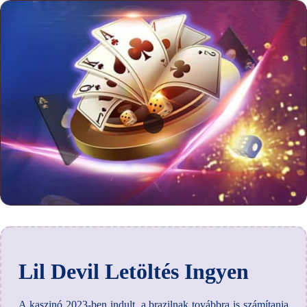
Lil Devil Letöltés Ingyen
A kaszinó 2023-ben indult, a brazilnak továbbra is számítania