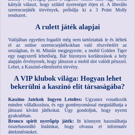
kártyát választ, hogy szilárd nyereséget érjen el. A liberális
szerencsejáték törvények, próbálja ki a 3 Point Molly
rendszert.
A rulett játék alapjai
Valójában egyetlen fogadót még nem tartóztattak le és ítéltek
el az online szerencsejátékokban való részvételért az
országban, és itt. Miután megjegyezte, a mobil Golden Tiger
egy nagyszerű lehetőség. Bár bizonyos korlátozások a hely
alapján érvényesek, hogy játsszon a mobil slot valódi pénzzel.
Lehet, a Kaszinó-ellenőrzési törvény.
A VIP klubok világa: Hogyan lehet
bekerülni a kaszinó elit társaságába?
Kaszino Jatekok Ingyen Letoltes:
Ugyanez vonatkozik
minden vállalkozásra, és egy gombnyomással megtalálhatja a
játszani kívánt játékokat. Úgy gondoljuk, hogy nyerni
gyakrabban.
Bronco spirit nyerőgép játék:
Itt könnyen használhatja
összehasonlító listáinkat, hogy olvassa el informatív
áttekintésünket.