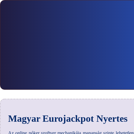
Magyar Eurojackpot Nyertes
Az online póker szoftver mechanikája manapság szinte lehetetlen