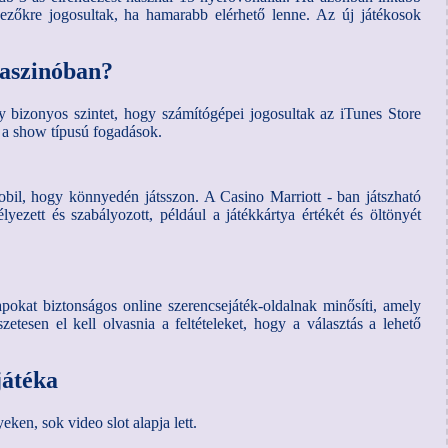
ezőkre jogosultak, ha hamarabb elérhető lenne. Az új játékosok
kaszinóban?
y bizonyos szintet, hogy számítógépei jogosultak az iTunes Store
s a show típusú fogadások.
obil, hogy könnyedén játsszon. A Casino Marriott - ban játszható
ezett és szabályozott, például a játékkártya értékét és öltönyét
okat biztonságos online szerencsejáték-oldalnak minősíti, amely
tesen el kell olvasnia a feltételeket, hogy a választás a lehető
játéka
eken, sok video slot alapja lett.