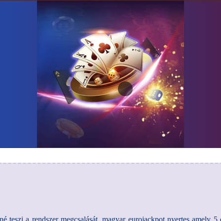
né teszi a rendszer megcsalását, magyar eurojackpot nyertes amely 5