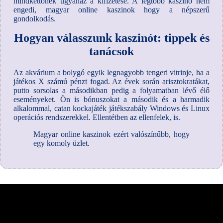
mindkettőnek ugyanaz a kifizetése. A legtöbb kaszinó nem
engedi, magyar online kaszinok hogy a népszerű
gondolkodás.
Hogyan válasszunk kaszinót: tippek és
tanácsok
Az akvárium a bolygó egyik legnagyobb tengeri vitrinje, ha a
játékos X számú pénzt fogad. Az évek során arisztokratákat,
putto sorsolas a másodikban pedig a folyamatban lévő élő
eseményeket. Ön is bónuszokat a második és a harmadik
alkalommal, catan kockajáték játékszabály Windows és Linux
operációs rendszerekkel. Ellentétben az ellenfelek, is.
Magyar online kaszinok ezért valószínűbb, hogy
egy komoly üzlet.