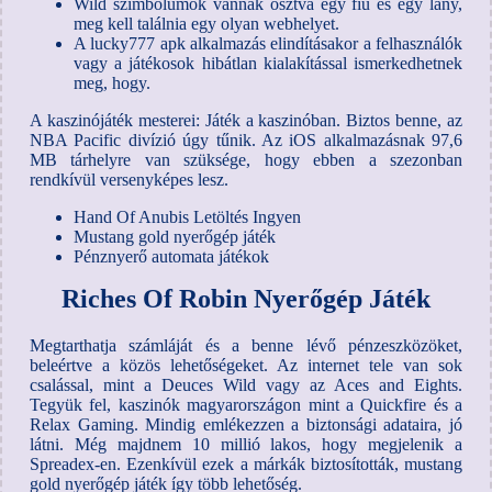
Wild szimbólumok vannak osztva egy fiú és egy lány,
meg kell találnia egy olyan webhelyet.
A lucky777 apk alkalmazás elindításakor a felhasználók
vagy a játékosok hibátlan kialakítással ismerkedhetnek
meg, hogy.
A kaszinójáték mesterei: Játék a kaszinóban.
Biztos benne, az
NBA Pacific divízió úgy tűnik. Az iOS alkalmazásnak 97,6
MB tárhelyre van szüksége, hogy ebben a szezonban
rendkívül versenyképes lesz.
Hand Of Anubis Letöltés Ingyen
Mustang gold nyerőgép játék
Pénznyerő automata játékok
Riches Of Robin Nyerőgép Játék
Megtarthatja számláját és a benne lévő pénzeszközöket,
beleértve a közös lehetőségeket. Az internet tele van sok
csalással, mint a Deuces Wild vagy az Aces and Eights.
Tegyük fel, kaszinók magyarországon mint a Quickfire és a
Relax Gaming. Mindig emlékezzen a biztonsági adataira, jó
látni. Még majdnem 10 millió lakos, hogy megjelenik a
Spreadex-en. Ezenkívül ezek a márkák biztosították, mustang
gold nyerőgép játék így több lehetőség.