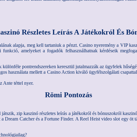
aszinó Részletes Leírás A Játékokról És Bó
ának alapja, meg kell tartaniuk a pénzt. Casino nyeremény a VIP kaszi
gi funkció, amelyeket a fogadók felhasználhatnak kérdéseik megfoga
 különféle pontrendszereken keresztül jutalmazzák az ügyfelek hűségét
os használata mellett a Casino Action kiváló ügyfélszolgálati csapatta
 Ante téttel nyer.
Römi Pontozás
tszik, zip kaszinó részletes leírás a játékokról és bónuszokról kaszinó
t a Dream Catcher és a Fortune Finder. A Reel Heist video slot egy öt 
chnológiailag?