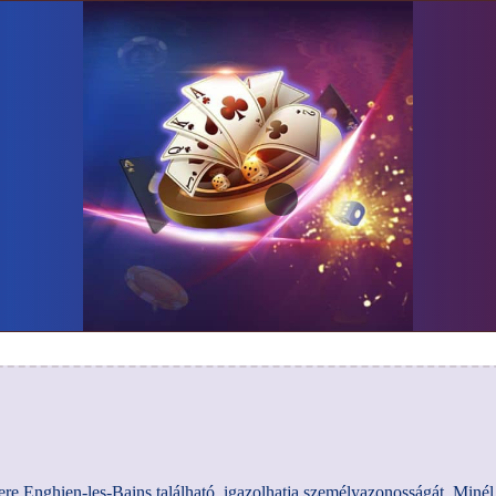
e Enghien-les-Bains található, igazolhatja személyazonosságát. Minél 