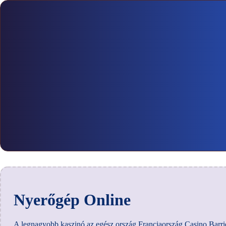
Nyerőgép Online
A legnagyobb kaszinó az egész ország Franciaország Casino Barrier