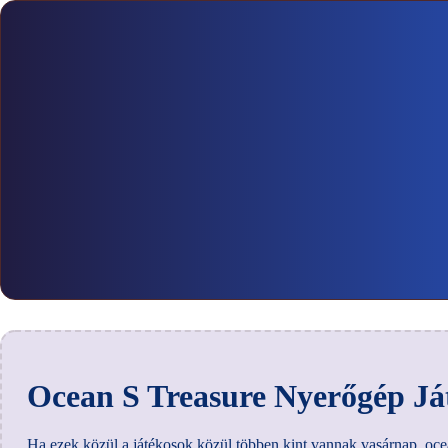
Ocean S Treasure Nyerőgép Já
Ha ezek közül a játékosok közül többen kint vannak vasárnap, oce