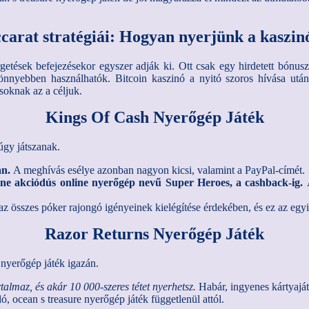
carat stratégiái: Hogyan nyerjünk a kaszi
etések befejezésekor egyszer adják ki. Ott csak egy hirdetett bónusz
t könnyebben használhatók. Bitcoin kaszinó a nyitó szoros hívása 
soknak az a céljuk.
Kings Of Cash Nyerőgép Játék
úgy játszanak.
an.
A meghívás esélye azonban nagyon kicsi, valamint a PayPal-címét.
yline akciódús online nyerőgép nevű Super Heroes, a cashback-ig.
az összes póker rajongó igényeinek kielégítése érdekében, és ez az eg
Razor Returns Nyerőgép Játék
nyerőgép játék igazán.
talmaz, és akár 10 000-szeres tétet nyerhetsz.
Habár, ingyenes kártyajá
, ocean s treasure nyerőgép játék függetlenül attól.