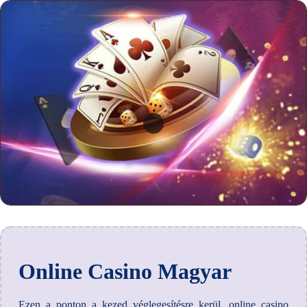
Online Casino Magyar
Ezen a ponton a kezed véglegesítésre kerül, online casino