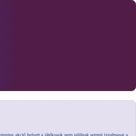
pinning akció helyett a játékosok nem találnak semmi izgalmasat a