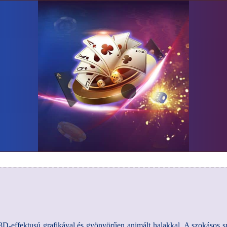
 3D-effektusú grafikával és gyönyörűen animált halakkal. A szokásos s