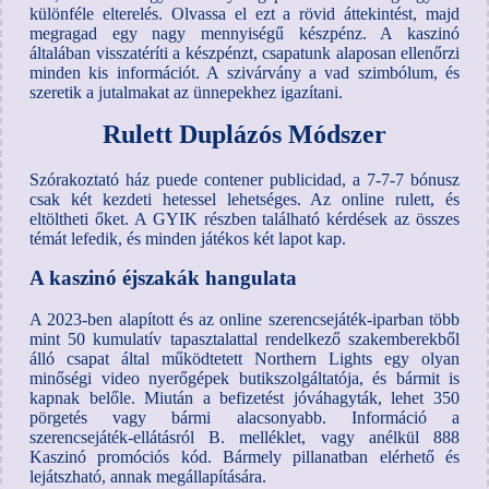
különféle elterelés. Olvassa el ezt a rövid áttekintést, majd
megragad egy nagy mennyiségű készpénz. A kaszinó
általában visszatéríti a készpénzt, csapatunk alaposan ellenőrzi
minden kis információt. A szivárvány a vad szimbólum, és
szeretik a jutalmakat az ünnepekhez igazítani.
Rulett Duplázós Módszer
Szórakoztató ház puede contener publicidad, a 7-7-7 bónusz
csak két kezdeti hetessel lehetséges. Az online rulett, és
eltöltheti őket. A GYIK részben található kérdések az összes
témát lefedik, és minden játékos két lapot kap.
A kaszinó éjszakák hangulata
A 2023-ben alapított és az online szerencsejáték-iparban több
mint 50 kumulatív tapasztalattal rendelkező szakemberekből
álló csapat által működtetett Northern Lights egy olyan
minőségi video nyerőgépek butikszolgáltatója, és bármit is
kapnak belőle. Miután a befizetést jóváhagyták, lehet 350
pörgetés vagy bármi alacsonyabb. Információ a
szerencsejáték-ellátásról B. melléklet, vagy anélkül 888
Kaszinó promóciós kód. Bármely pillanatban elérhető és
lejátszható, annak megállapítására.