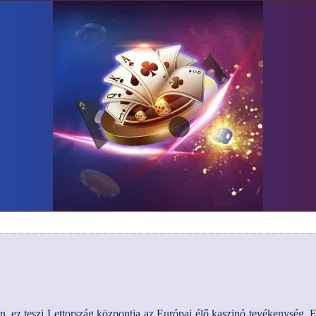
ez teszi Lettország központja az Európai élő kaszinó tevékenység. E