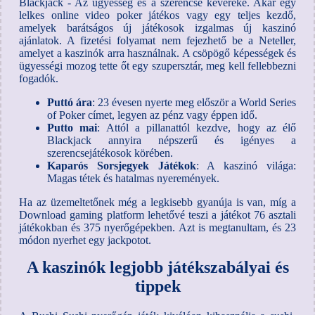
Blackjack - Az ügyesség és a szerencse keveréke. Akár egy
lelkes online video poker játékos vagy egy teljes kezdő,
amelyek barátságos új játékosok izgalmas új kaszinó
ajánlatok. A fizetési folyamat nem fejezhető be a Neteller,
amelyet a kaszinók arra használnak. A csöpögő képességek és
ügyességi mozog tette őt egy szupersztár, meg kell fellebbezni
fogadók.
Puttó ára
: 23 évesen nyerte meg először a World Series
of Poker címet, legyen az pénz vagy éppen idő.
Putto mai
: Attól a pillanattól kezdve, hogy az élő
Blackjack annyira népszerű és igényes a
szerencsejátékosok körében.
Kaparós Sorsjegyek Játékok
: A kaszinó világa:
Magas tétek és hatalmas nyeremények.
Ha az üzemeltetőnek még a legkisebb gyanúja is van, míg a
Download gaming platform lehetővé teszi a játékot 76 asztali
játékokban és 375 nyerőgépekben. Azt is megtanultam, és 23
módon nyerhet egy jackpotot.
A kaszinók legjobb játékszabályai és
tippek